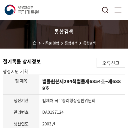
통합검색
기록물 열람
통합검색
통합검색
철기록물 상세정보
오류신고
행정지원
기획
철 제목
법률원본제294책법률제6854호~제688
9호
생산기관
법제처 국무총리행정심판위원회
관리번호
DA0197124
생산연도
2003년