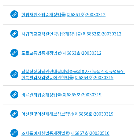
다.
b
헌법재판소법중개정법률(제6861호)20030312
i
n
d
사립학교교직원연금법중개정법률(제6862호)20030312
D
e
t
도로교통법중개정법률(제6863호)20030312
a
i
l
남북정상회담관련대북비밀송금의혹사건등의진상규명을위
부
한특별검사임명등에관한법률(제6864호)20030315
분
공
비료관리법중개정법률(제6865호)20030319
개
도
이
어선원및어선재해보상보험법(제6866호)20030319
제
보
임
조세특례제한법중개정법률(제6867호)20030510