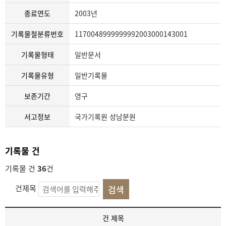
종료연도
2003년
기록물철분류번호
1170048999999992003000143001
기록물형태
일반문서
기록물유형
일반기록물
보존기간
영구
서고정보
국가기록원 성남분원
기록물 건
기록물 건
36
건
건제목
기
건 제목
록