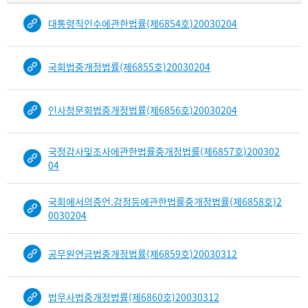
물
대통령직인수에관한법률(제6854호)20030204
건
목
록
국회법중개정법률(제6855호)20030204
-
건-
열
인사청문회법중개정법률(제6856호)20030204
번
호,
건
국정감사및조사에관한법률중개정법률(제6857호)200302
제
04
목
을
국회에서의증언.감정등에관한법률중개정법률(제6858호)2
보
0030204
여
주
공무원연금법중개정법률(제6859호)20030312
는
표
입
법무사법중개정법률(제6860호)20030312
니