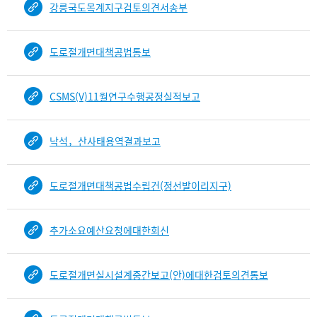
강릉국도목계지구검토의견서송부
건
목
록
도로절개면대책공법통보
-
건-
열
CSMS(V)11월연구수행공정실적보고
번
호,
건
낙석，산사태용역결과보고
제
목
을
도로절개면대책공법수립건(정선발이리지구)
보
여
주
추가소요예산요청에대한회신
는
표
도로절개면실시설계중간보고(안)에대한검토의견통보
입
니
다.