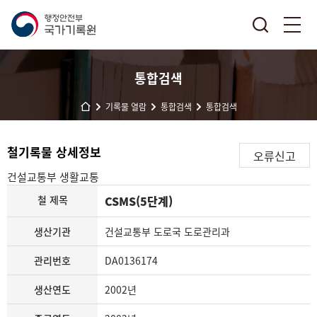
통합검색
기록물 열람
통합검색
통합검색
철기록물 상세정보
오류신고
건설교통부
생활교통
철 제목
CSMS(5단계)
생산기관
건설교통부 도로국 도로관리과
관리번호
DA0136174
생산연도
2002년