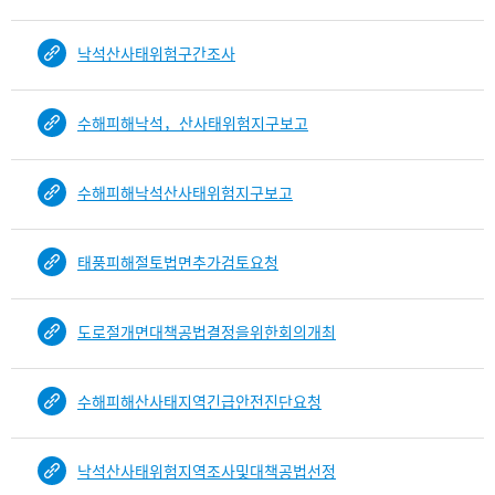
낙석산사태위험구간조사
수해피해낙석，산사태위험지구보고
수해피해낙석산사태위험지구보고
태풍피해절토법면추가검토요청
도로절개면대책공법결정을위한회의개최
수해피해산사태지역긴급안전진단요청
낙석산사태위험지역조사및대책공법선정