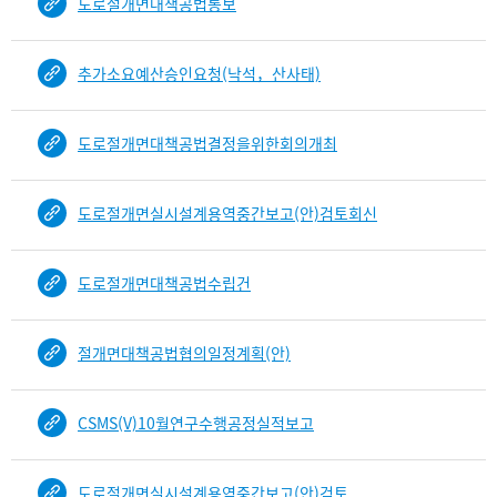
도로절개면대책공법통보
b
i
n
추가소요예산승인요청(낙석，산사태)
d
D
e
도로절개면대책공법결정을위한회의개최
t
a
i
도로절개면실시설계용역중간보고(안)검토회신
l
부
분
도로절개면대책공법수립건
공
개
도
절개면대책공법협의일정계획(안)
이
제
CSMS(V)10월연구수행공정실적보고
보
임
도로절개면실시설계용역중간보고(안)검토