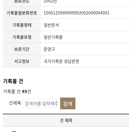
종료연도
2002년
기록물철분류번호
1500125999999992002000004001
기록물형태
일반문서
기록물유형
일반기록물
보존기간
준영구
서고정보
국가기록원 성남분원
기록물 건
기록물 건
49
건
건제목
기
건 제목
록
물