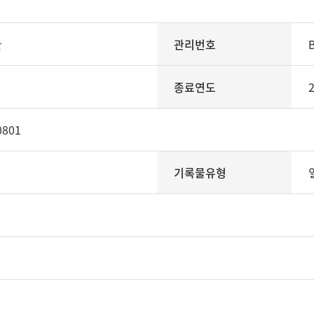
관
관리번호
종료연도
0801
기록물유형