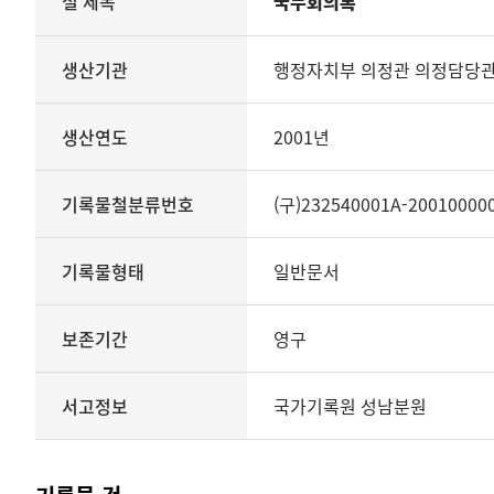
철 제목
국무회의록
철의
생산기관
관리번호
생산기관
행정자치부 의정관 의정담당
생산년도
종료년도
생산연도
2001년
기록물철분류번호
기록물형태
기록물유형
기록물철분류번호
(구)232540001A-20010000
보존기간
서고정보를
기록물형태
일반문서
보여
주는
표
보존기간
영구
기록물
철
-
서고정보
국가기록원 성남분원
국무회의록