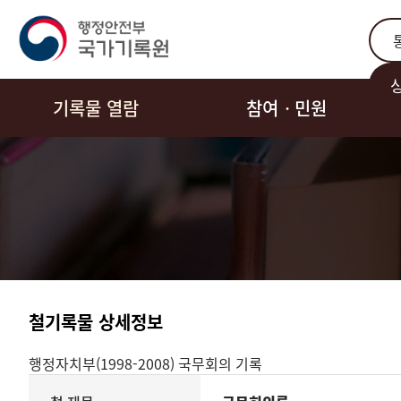
통합
기록물 열람
참여ㆍ민원
철기록물 상세정보
행정자치부(1998-2008)
국무회의 기록
기록물