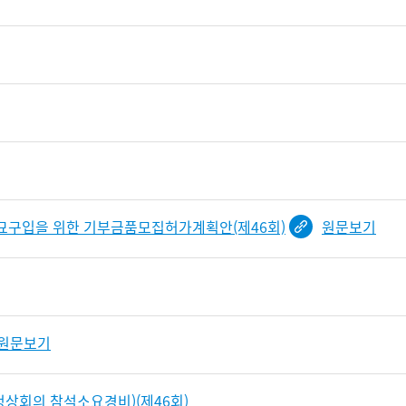
묘구입을 위한 기부금품모집허가계획안(제46회)
원문보기
원문보기
정상회의 참석소요경비)(제46회)