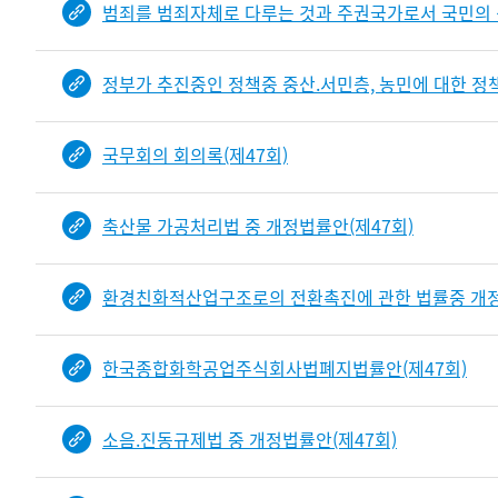
범죄를 범죄자체로 다루는 것과 주권국가로서 국민의 
정부가 추진중인 정책중 중산.서민층, 농민에 대한 정책
국무회의 회의록(제47회)
축산물 가공처리법 중 개정법률안(제47회)
환경친화적산업구조로의 전환촉진에 관한 법률중 개정
한국종합화학공업주식회사법폐지법률안(제47회)
소음.진동규제법 중 개정법률안(제47회)