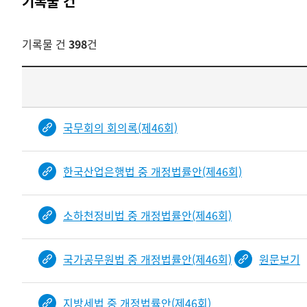
기록물 건
기록물 건
398
건
기록물
건
목록
-
국무회의 회의록(제46회)
건-
열번호,
한국산업은행법 중 개정법률안(제46회)
건
제목을
보여주는
소하천정비법 중 개정법률안(제46회)
표입니다.
bindDetail
부분공개도이제보임
국가공무원법 중 개정법률안(제46회)
원문보기
지방세법 중 개정법률안(제46회)