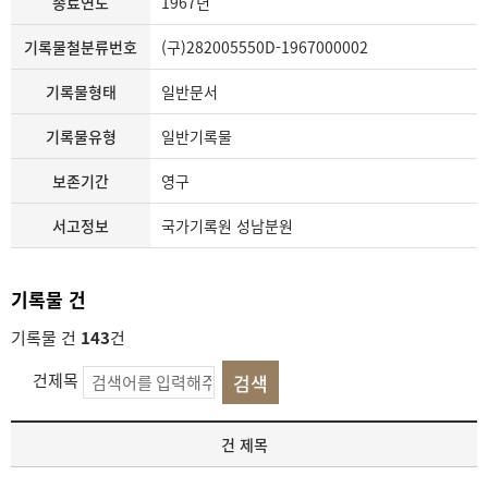
종료연도
1967년
기록물철분류번호
(구)282005550D-1967000002
기록물형태
일반문서
기록물유형
일반기록물
보존기간
영구
서고정보
국가기록원 성남분원
기록물 건
기록물 건
143
건
건제목
기
건 제목
록
물