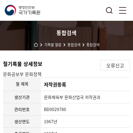
통합검색
기록물 열람
통합검색
통합검색
철기록물 상세정보
오류신고
문화공보부
문화정책
철 제목
저작권등록
생산기관
문화체육부 문화산업국 저작권과
관리번호
BD0029780
생산연도
1967년