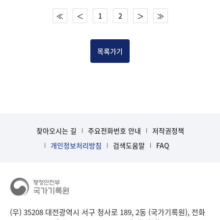
건
≪
＜
1
2
＞
≫
목
록
-
건-
목록가기
열
번
호,
건
제
목
을
찾아오시는 길
주요전화번호 안내
저작권정책
보
개인정보처리방침
검색도움말
FAQ
여
주
는
표
입
니
(우) 35208 대전광역시 서구 청사로 189, 2동 (국가기록원), 전화
다.