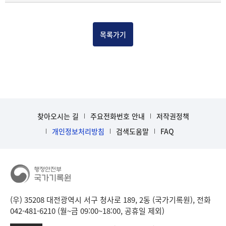
물
건
목
목록가기
록
-
건-
열
번
호,
건
찾아오시는 길
주요전화번호 안내
저작권정책
제
목
개인정보처리방침
검색도움말
FAQ
을
보
여
주
는
표
(우) 35208 대전광역시 서구 청사로 189, 2동 (국가기록원), 전화
입
042-481-6210 (월~금 09:00~18:00, 공휴일 제외)
니