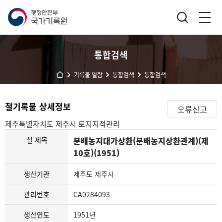
통합검색
기록물 열람
통합검색
통합검색
철기록물 상세정보
오류신고
제주특별자치도 제주시
토지지적관리
철 제목
분배농지대가상환(분배농지상환관계)(제
10호)(1951)
생산기관
제주도 제주시
관리번호
CA0284093
생산연도
1951년