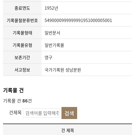
종료연도
1952년
기록물철분류번호
5490000999999991951000005001
기록물형태
일반문서
기록물유형
일반기록물
보존기간
영구
서고정보
국가기록원 성남분원
기록물 건
기록물 건
86
건
건제목
기
건 제목
록