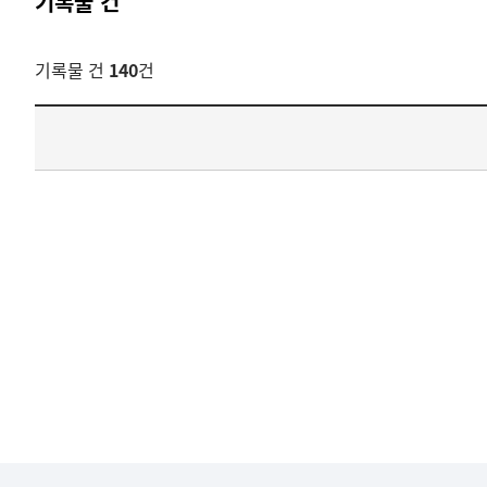
기록물 건
기록물 건
140
건
기록물
건
목록
-
건-
열번호,
건
제목을
보여주는
표입니다.
bindDetail
부분공개도이제보임