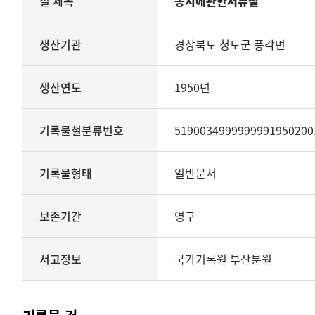
철 제목
농지에관한서류철
철의
생산기관
관리번호
생산기관
경상북도 청도군 풍각면
생산년도
종료년도
생산연도
1950년
기록물철분류번호
기록물형태
기록물유형
기록물철분류번호
5190034999999991950200
보존기간
서고정보를
기록물형태
일반문서
보여
주는
표
보존기간
영구
기록물
철
-
서고정보
국가기록원 부산분원
농지에관한서류철