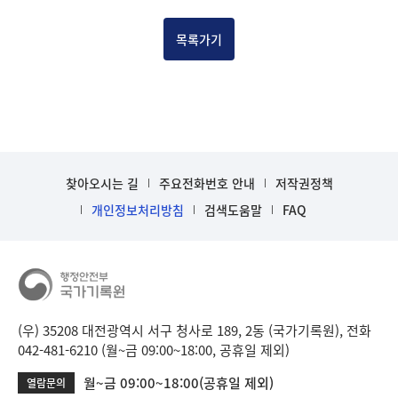
건
목
목록가기
록
-
건-
열
번
호,
건
찾아오시는 길
주요전화번호 안내
저작권정책
제
목
개인정보처리방침
검색도움말
FAQ
을
보
여
주
는
표
(우) 35208 대전광역시 서구 청사로 189, 2동 (국가기록원), 전화
입
042-481-6210 (월~금 09:00~18:00, 공휴일 제외)
니
월~금 09:00~18:00(공휴일 제외)
열람문의
다.