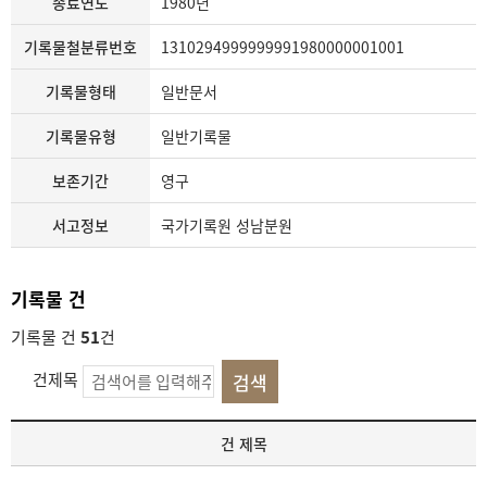
종료연도
1980년
기록물철분류번호
1310294999999991980000001001
기록물형태
일반문서
기록물유형
일반기록물
보존기간
영구
서고정보
국가기록원 성남분원
기록물 건
기록물 건
51
건
건제목
기
건 제목
록
물