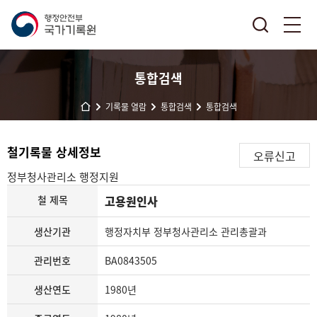
통합검색
기록물 열람
통합검색
통합검색
철기록물 상세정보
오류신고
정부청사관리소
행정지원
철 제목
고용원인사
생산기관
행정자치부 정부청사관리소 관리총괄과
관리번호
BA0843505
생산연도
1980년