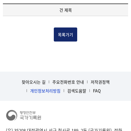
기
건 제목
록
물
건
목
목록가기
록
-
건-
열
번
호,
건
찾아오시는 길
주요전화번호 안내
저작권정책
제
목
개인정보처리방침
검색도움말
FAQ
을
보
여
주
는
표
(우) 35208 대전광역시 서구 청사로 189, 2동 (국가기록원), 전화