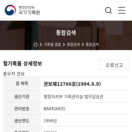
통합검색
기록물 열람
통합검색
통합검색
철기록물 상세정보
오류신고
총무처
관보
철 제목
관보제12786호(1994.8.9)
생산기관
행정자치부 기획관리실 법무담당관
관리번호
BA0426835
생산연도
1994년