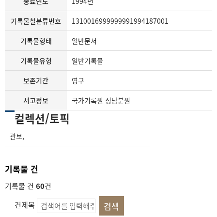
종료연도
1994년
기록물철분류번호
1310016999999991994187001
기록물형태
일반문서
기록물유형
일반기록물
보존기간
영구
서고정보
국가기록원 성남분원
컬렉션/토픽
관보
,
기록물 건
기록물 건
60
건
건제목