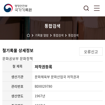
통합검색
기록물 열람
통합검색
통합검색
철기록물 상세정보
오류신고
문화공보부
문화정책
철 제목
저작권등록
생산기관
문화체육부 문화산업국 저작권과
관리번호
BD0029780
생산연도
1967년