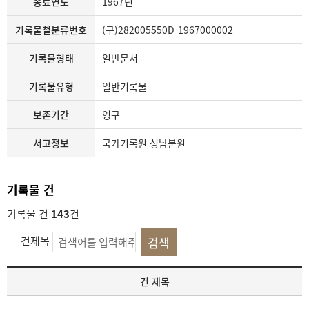
종료연도
1967년
기록물철분류번호
(구)282005550D-1967000002
기록물형태
일반문서
기록물유형
일반기록물
보존기간
영구
서고정보
국가기록원 성남분원
기록물 건
기록물 건
143
건
건제목
기
건 제목
록
물