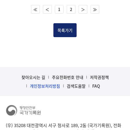
건
≪
＜
1
2
＞
≫
목
록
-
건-
목록가기
열
번
호,
건
제
목
을
찾아오시는 길
주요전화번호 안내
저작권정책
보
개인정보처리방침
검색도움말
FAQ
여
주
는
표
입
니
(우) 35208 대전광역시 서구 청사로 189, 2동 (국가기록원), 전화
다.