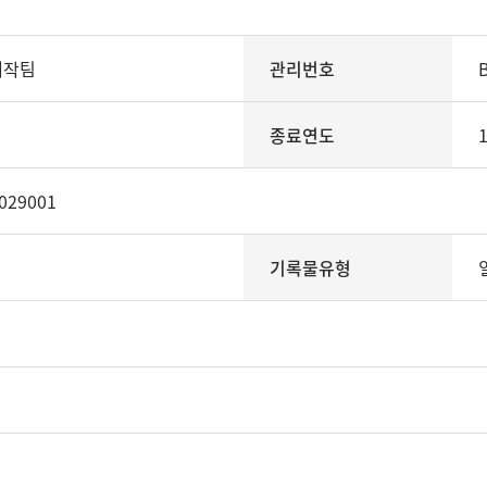
제작팀
관리번호
종료연도
029001
기록물유형