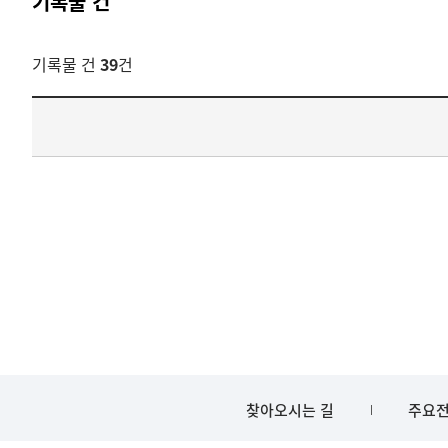
기록물 건
기록물 건
39
건
기록물
건
목록
-
건-
열번호,
건
제목을
보여주는
표입니다.
bindDetail
부분공개도이제보임
찾아오시는 길
주요전