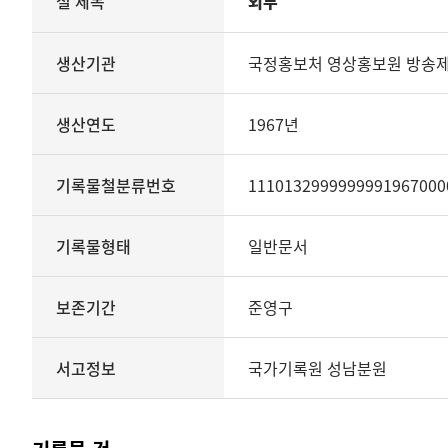
철 제목
외부
철의
생산기관
관리번호
생산기관
국정홍보처 영상홍보원 방송
생산년도
종료년도
생산연도
1967년
기록물철분류번호
기록물형태
기록물유형
기록물철분류번호
1110132999999991967000
보존기간
서고정보를
기록물형태
일반문서
보여
주는
표
보존기간
준영구
기록물
철
-
서고정보
국가기록원 성남분원
외부