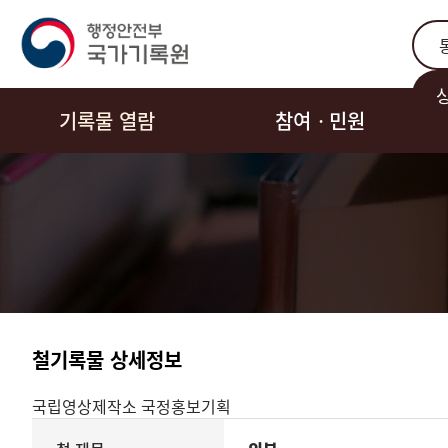
통합
기록물 열람
참여ㆍ민원
철기록물 상세정보
국립영상제작소
국정홍보기획
기록물