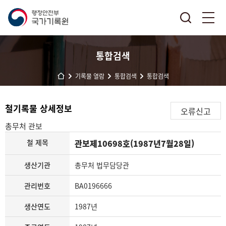
통합검색
기록물 열람
통합검색
통합검색
철기록물 상세정보
오류신고
총무처
관보
철 제목
관보제10698호(1987년7월28일)
생산기관
총무처 법무담당관
관리번호
BA0196666
생산연도
1987년