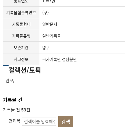
종료연도
1987년
기록물철분류번호
(구)
기록물형태
일반문서
기록물유형
일반기록물
보존기간
영구
서고정보
국가기록원 성남분원
컬렉션/토픽
관보
,
기록물 건
기록물 건
53
건
건제목