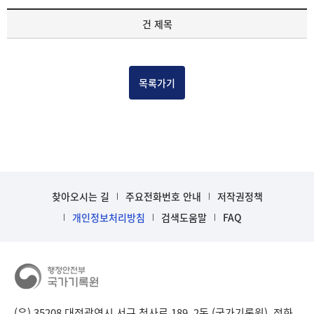
기
건 제목
록
물
건
목
목록가기
록
-
건-
열
번
호,
건
찾아오시는 길
주요전화번호 안내
저작권정책
제
목
개인정보처리방침
검색도움말
FAQ
을
보
여
주
는
표
(우) 35208 대전광역시 서구 청사로 189, 2동 (국가기록원), 전화