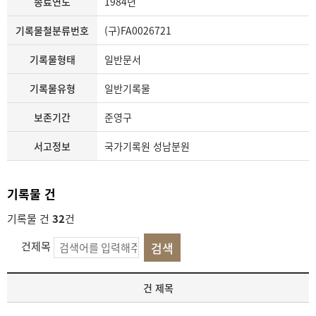
종료연도
1984년
기록물철분류번호
(구)FA0026721
기록물형태
일반문서
기록물유형
일반기록물
보존기간
준영구
서고정보
국가기록원 성남분원
기록물 건
기록물 건
32
건
건제목
기
건 제목
록
물