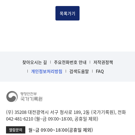
건
목
목록가기
록
-
건-
열
번
호,
건
찾아오시는 길
주요전화번호 안내
저작권정책
제
목
개인정보처리방침
검색도움말
FAQ
을
보
여
주
는
표
(우) 35208 대전광역시 서구 청사로 189, 2동 (국가기록원), 전화
입
042-481-6210 (월~금 09:00~18:00, 공휴일 제외)
니
월~금 09:00~18:00(공휴일 제외)
열람문의
다.