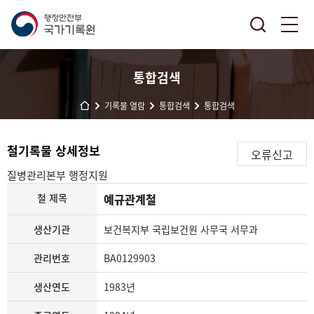
통합검색
기록물 열람
통합검색
통합검색
철기록물 상세정보
오류신고
질병관리본부
행정지원
철 제목
예규관계철
생산기관
보건복지부 국립보건원 사무국 서무과
관리번호
BA0129903
생산연도
1983년