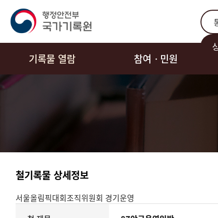
통합
기록물 열람
참여ㆍ민원
철기록물 상세정보
서울올림픽대회조직위원회
경기운영
기록물