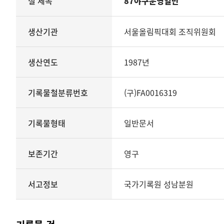
철 제목
87야구운영일반
철의
생산기관
관리번호
생산기관
서울올림픽대회 조직위원회
생산년도
종료년도
생산연도
1987년
기록물철분류번호
기록물형태
기록물유형
기록물철분류번호
(구)FA0016319
보존기간
서고정보를
기록물형태
일반문서
보여
주는
표
보존기간
영구
기록물
철
-
서고정보
국가기록원 성남분원
87야구운영일반