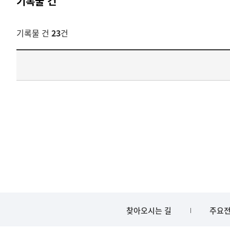
기록물 건
기록물 건
23
건
기록물
건
목록
-
건-
열번호,
건
제목을
보여주는
표입니다.
bindDetail
부분공개도이제보임
찾아오시는 길
주요전