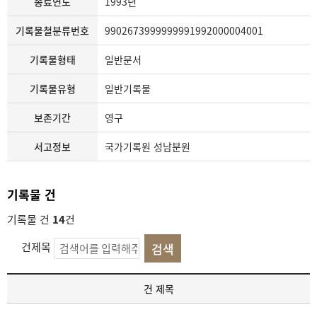
종료연도
1993년
기록물철분류번호
9902673999999991992000004001
기록물형태
일반문서
기록물유형
일반기록물
보존기간
영구
서고정보
국가기록원 성남분원
기록물 건
기록물 건
14
건
건제목
기
건 제목
록
물