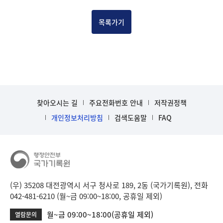
건
목
목록가기
록
-
건-
열
번
호,
건
찾아오시는 길
주요전화번호 안내
저작권정책
제
목
개인정보처리방침
검색도움말
FAQ
을
보
여
주
는
표
(우) 35208 대전광역시 서구 청사로 189, 2동 (국가기록원), 전화
입
042-481-6210 (월~금 09:00~18:00, 공휴일 제외)
니
월~금 09:00~18:00(공휴일 제외)
열람문의
다.