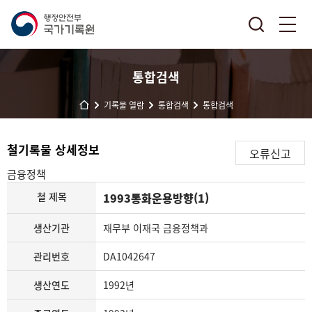
통합검색
기록물 열람
통합검색
통합검색
철기록물 상세정보
오류신고
금융정책
철 제목
1993통화운용방향(1)
생산기관
재무부 이재국 금융정책과
관리번호
DA1042647
생산연도
1992년