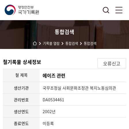
통합검색
기록물 열람
통합검색
통합검색
철기록물 상세정보
오류신고
철 제목
에이즈 관련
생산기관
국무조정실 사회문화조정관 복지노동심의관
관리번호
DA0534461
생산연도
2002년
종료연도
미등록