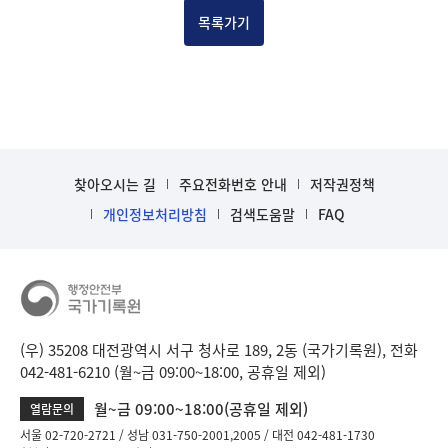
목
목록가기
록
-
건-
열
번
호,
건
찾아오시는 길
주요전화번호 안내
저작권정책
제
목
개인정보처리방침
검색도움말
FAQ
을
보
여
주
는
표
(우) 35208 대전광역시 서구 청사로 189, 2동 (국가기록원), 전화
입
042-481-6210 (월~금 09:00~18:00, 공휴일 제외)
니
월~금 09:00~18:00(공휴일 제외)
열람문의
다.
b
서울 02-720-2721
성남 031-750-2001,2005
대전 042-481-1730