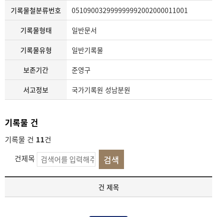
기록물철분류번호
051090032999999992002000011001
기록물형태
일반문서
기록물유형
일반기록물
보존기간
준영구
서고정보
국가기록원 성남분원
기록물 건
기록물 건
11
건
건제목
기
건 제목
록
물
건