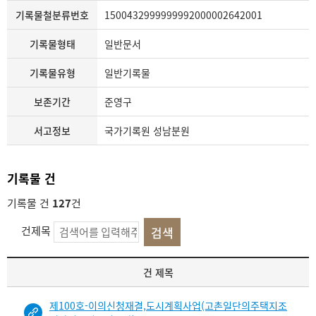
기록물철분류번호
1500432999999992000002642001
기록물형태
일반문서
기록물유형
일반기록물
보존기간
준영구
서고정보
국가기록원 성남분원
기록물 건
기록물 건
127
건
건제목
기
건 제목
록
물
제100호-이의신청재결,도시계획사업(고촌일단의주택지조
건