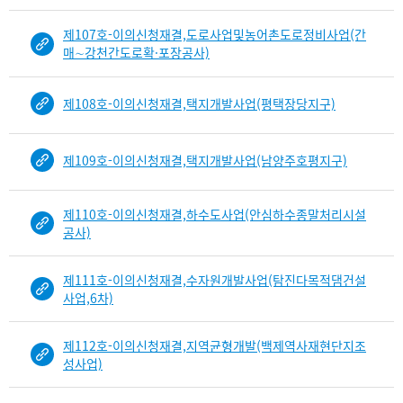
i
n
제107호-이의신청재결,도로사업및농어촌도로정비사업(간
d
매∼강천간도로확·포장공사)
D
e
제108호-이의신청재결,택지개발사업(평택장당지구)
t
a
i
제109호-이의신청재결,택지개발사업(남양주호평지구)
l
부
분
제110호-이의신청재결,하수도사업(안심하수종말처리시설
공
공사)
개
도
제111호-이의신청재결,수자원개발사업(탐진다목적댐건설
이
사업,6차)
제
보
임
제112호-이의신청재결,지역균형개발(백제역사재현단지조
성사업)