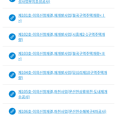
성사업부지조성공사)
목
록
제101호-이의신청재결,재개발사업(월곡구역주택개량<Ⅰ
-
>)
건-
열
번
제102호-이의신청재결,재개발사업(시흥제2-1구역주택개
호,
량)
건
제
제103호-이의신청재결,재개발사업(월곡구역주택개량<Ⅱ
목
>)
을
보
제104호-이의신청재결,재개발사업(답십리제10구역주택개
여
량)
주
는
표
제105호-이의신청재결,하천사업(문산천상류위전·도내제개
입
수공사)
니
다.
제106호-이의신청재결,하천사업(문산천수해복구4차공사)
b