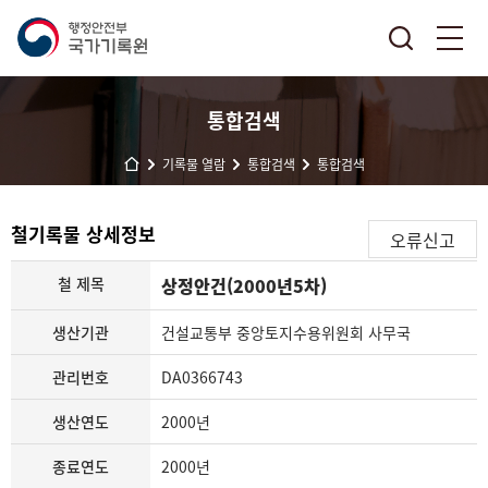
통합검색
기록물 열람
통합검색
통합검색
철기록물 상세정보
오류신고
철 제목
상정안건(2000년5차)
생산기관
건설교통부 중앙토지수용위원회 사무국
관리번호
DA0366743
생산연도
2000년
종료연도
2000년