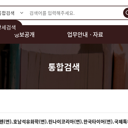
검색
상세검색
정보공개
업무안내ㆍ자료
통합검색
렌(연).호남석유화학(연).린나이코리아(연).한국타이어(연).국