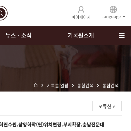
Language
마이페이지
뉴스ㆍ소식
기록원소개
기록물 열람
통합검색
통합검색
오류신고
제특허연수원.삼양화학(연)위치변경.부지확장.충남전문대