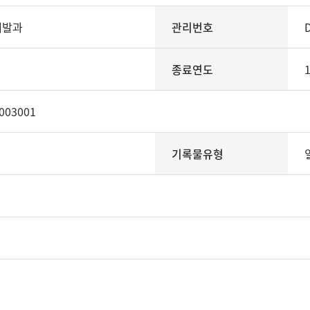
개발과
관리번호
종료연도
003001
기록물유형