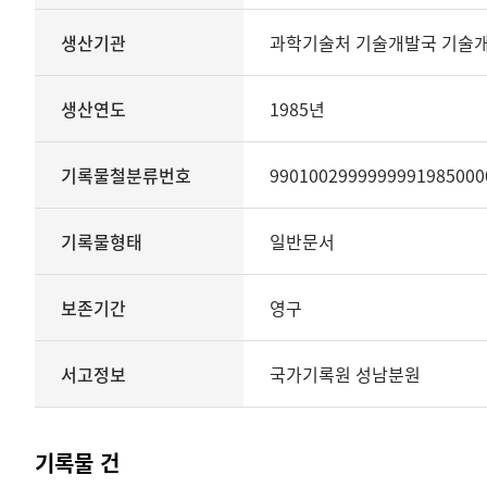
생산기관
관리번호
생산기관
과학기술처 기술개발국 기술
생산년도
종료년도
생산연도
1985년
기록물철분류번호
기록물형태
기록물유형
기록물철분류번호
9901002999999991985000
보존기간
서고정보를
기록물형태
일반문서
보여
주는
표
보존기간
영구
기록물
철
-
서고정보
국가기록원 성남분원
6차
입주기관심의회
호남에틸렌
기록물 건
(연).