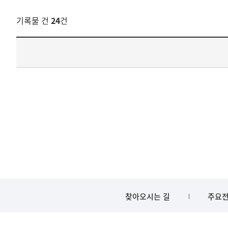
호남석유화학
(연).
기록물 건
24
건
린나이코리아
기록물
(연).
건
한국타이어
목록
(연).
-
국제특허연수원.
건-
삼양화학
열번호,
(연)
건
위치변경.
제목을
부지확장.
보여주는
충남전문대
표입니다.
bindDetail
부분공개도이제보임
찾아오시는 길
주요전