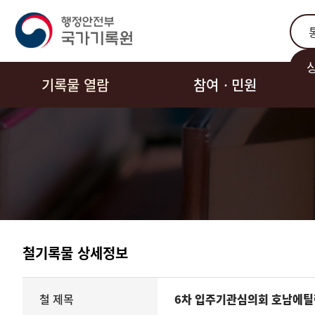
통합
기록물 열람
참여ㆍ민원
철기록물 상세정보
기록물
철 제목
6차 입주기관심의회 호남에틸
철의