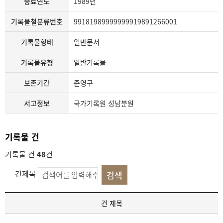
종료연도
1989년
기록물철분류번호
99181989999999919891266001
기록물형태
일반문서
기록물유형
일반기록물
보존기간
준영구
서고정보
국가기록원 성남분원
기록물 건
기록물 건
48
건
건제목
기
건 제목
록
물