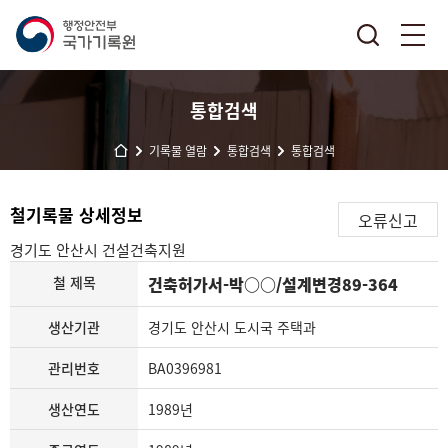
통합검색
기록물 열람
통합검색
통합검색
철기록물 상세정보
오류신고
경기도 안산시
건설건축지원
철 제목
건축허가서-박○○/설계변경89-364
생산기관
경기도 안산시 도시국 주택과
관리번호
BA0396981
생산연도
1989년