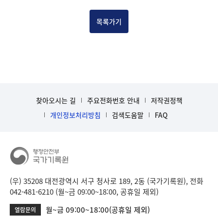
건
목
목록가기
록
-
건-
열
번
호,
건
찾아오시는 길
주요전화번호 안내
저작권정책
제
목
개인정보처리방침
검색도움말
FAQ
을
보
여
주
는
표
(우) 35208 대전광역시 서구 청사로 189, 2동 (국가기록원), 전화
입
042-481-6210 (월~금 09:00~18:00, 공휴일 제외)
니
월~금 09:00~18:00(공휴일 제외)
열람문의
다.