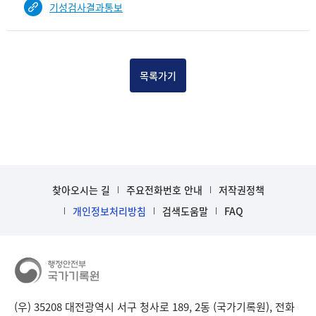
기성검사결과통보
건
목
록
-
건-
목록가기
열
번
호,
건
제
목
을
찾아오시는 길
주요전화번호 안내
저작권정책
보
개인정보처리방침
검색도움말
FAQ
여
주
는
표
입
니
다.
(우) 35208 대전광역시 서구 청사로 189, 2동 (국가기록원), 전화