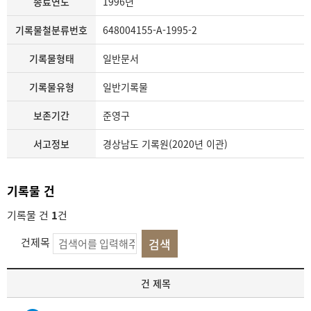
종료연도
1996년
기록물철분류번호
648004155-A-1995-2
기록물형태
일반문서
기록물유형
일반기록물
보존기간
준영구
서고정보
경상남도 기록원(2020년 이관)
기록물 건
기록물 건
1
건
건제목
기
건 제목
록
물