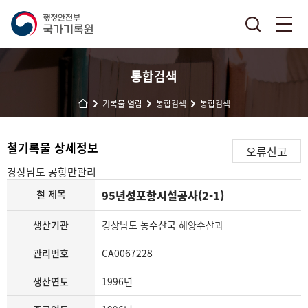
통합검색
기록물 열람
통합검색
통합검색
철기록물 상세정보
오류신고
경상남도
공항만관리
철 제목
95년성포항시설공사(2-1)
생산기관
경상남도 농수산국 해양수산과
관리번호
CA0067228
생산연도
1996년