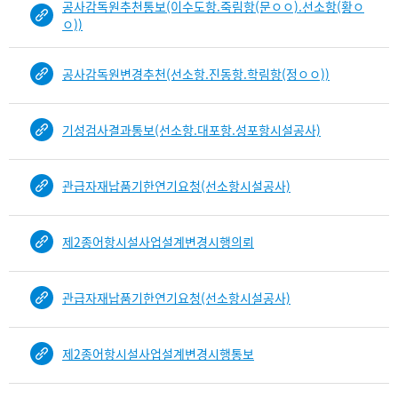
공사감독원추천통보(이수도항.죽림항(문ㅇㅇ).선소항(황ㅇ
건
ㅇ))
목
록
-
공사감독원변경추천(선소항.진동항.학림항(정ㅇㅇ))
건-
열
기성검사결과통보(선소항.대포항.성포항시설공사)
번
호,
건
관급자재납품기한연기요청(선소항시설공사)
제
목
을
제2종어항시설사업설계변경시행의뢰
보
여
주
관급자재납품기한연기요청(선소항시설공사)
는
표
입
제2종어항시설사업설계변경시행통보
니
다.