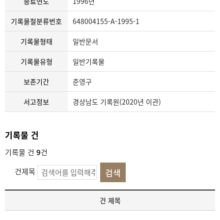
종료연도
1996년
기록물철분류번호
648004155-A-1995-1
기록물형태
일반문서
기록물유형
일반기록물
보존기간
준영구
서고정보
경상남도 기록원(2020년 이관)
기록물 건
기록물 건
9
건
건제목
기
건 제목
록
물