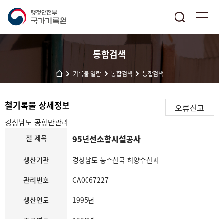
통합검색
기록물 열람
통합검색
통합검색
철기록물 상세정보
오류신고
경상남도
공항만관리
철 제목
95년선소항시설공사
생산기관
경상남도 농수산국 해양수산과
관리번호
CA0067227
생산연도
1995년