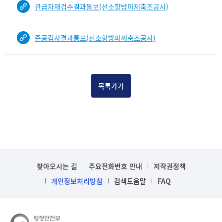
b
관급자재검수결과통보(선소항방파제축조공사)
i
n
d
준공검사결과통보(선소항방파제축조공사)
D
e
t
a
목록가기
i
l
부
분
공
개
도
찾아오시는 길
주요전화번호 안내
저작권정책
이
제
개인정보처리방침
검색도움말
FAQ
보
임