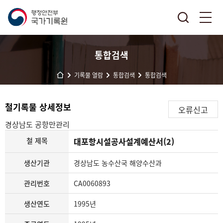
통합검색
기록물 열람
통합검색
통합검색
철기록물 상세정보
오류신고
경상남도
공항만관리
철 제목
대포항시설공사설계예산서(2)
생산기관
경상남도 농수산국 해양수산과
관리번호
CA0060893
생산연도
1995년