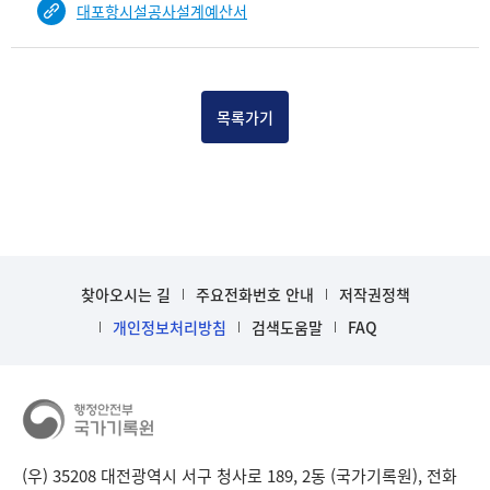
대포항시설공사설계예산서
건
목
록
-
건-
목록가기
열
번
호,
건
제
목
을
찾아오시는 길
주요전화번호 안내
저작권정책
보
개인정보처리방침
검색도움말
FAQ
여
주
는
표
입
니
다.
(우) 35208 대전광역시 서구 청사로 189, 2동 (국가기록원), 전화