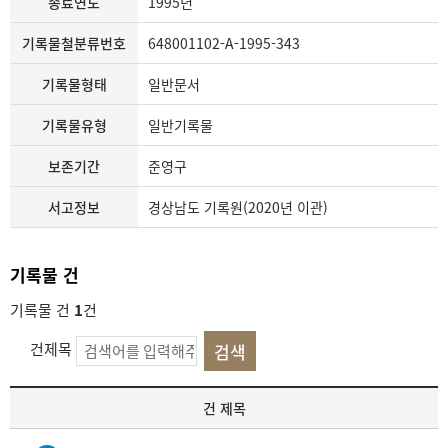
종료연도
1995년
기록물철분류번호
648001102-A-1995-343
기록물형태
일반문서
기록물유형
일반기록물
보존기간
준영구
서고정보
경상남도 기록원(2020년 이관)
기록물 건
기록물 건
1
건
건제목
기
건 제목
록
물