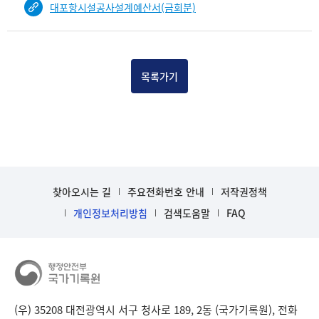
대포항시설공사설계예산서(금회분)
건
목
록
-
건-
목록가기
열
번
호,
건
제
목
을
찾아오시는 길
주요전화번호 안내
저작권정책
보
개인정보처리방침
검색도움말
FAQ
여
주
는
표
입
니
다.
(우) 35208 대전광역시 서구 청사로 189, 2동 (국가기록원), 전화