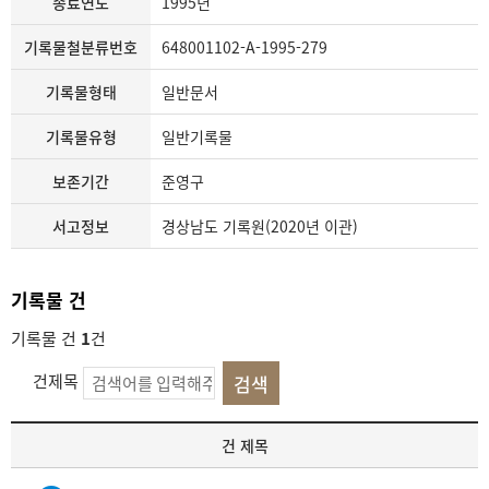
종료연도
1995년
기록물철분류번호
648001102-A-1995-279
기록물형태
일반문서
기록물유형
일반기록물
보존기간
준영구
서고정보
경상남도 기록원(2020년 이관)
기록물 건
기록물 건
1
건
건제목
기
건 제목
록
물