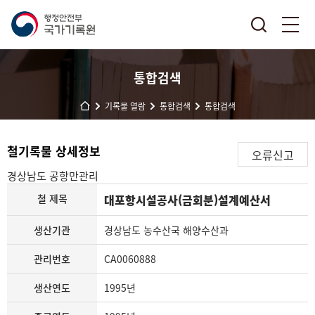
통합검색
기록물 열람
통합검색
통합검색
철기록물 상세정보
오류신고
경상남도
공항만관리
철 제목
대포항시설공사(금회분)설계예산서
생산기관
경상남도 농수산국 해양수산과
관리번호
CA0060888
생산연도
1995년