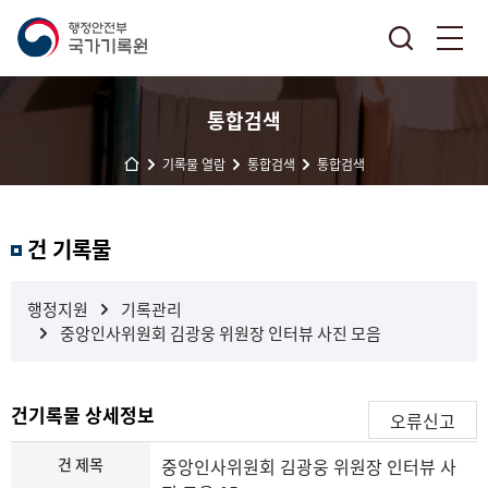
통합검색
기록물 열람
통합검색
통합검색
결
건 기록물
과
내
검
행정지원
기록관리
색
중앙인사위원회 김광웅 위원장 인터뷰 사진 모음
건기록물 상세정보
오류신고
건 제목
중앙인사위원회 김광웅 위원장 인터뷰 사