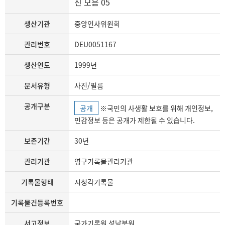
진 모음 05
생산기관
중앙인사위원회
관리번호
DEU0051167
생산연도
1999년
문서유형
사진/필름
공개구분
공개
※국민의 사생활 보호를 위해 개인정보,
민감정보 등은 공개가 제한될 수 있습니다.
보존기간
30년
관리기관
영구기록물관리기관
기록물형태
시청각기록물
기록물건등록번호
서고정보
국가기록원 성남분원