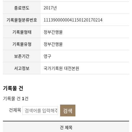
종료연도
2017년
기록물철분류번호
1113900000041150120170214
기록물형태
정부간행물
기록물유형
정부간행물
보존기간
영구
서고정보
국가기록원 대전본원
기록물 건
기록물 건
1
건
건제목
기
건 제목
록