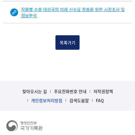
물
작물별 수출 대상국의 미래 신수요 창출을 위한 시장조사 및
건
정보분석
목
록
-
건-
목록가기
열
번
호,
건
제
목
을
찾아오시는 길
주요전화번호 안내
저작권정책
보
여
개인정보처리방침
검색도움말
FAQ
주
는
표
입
니