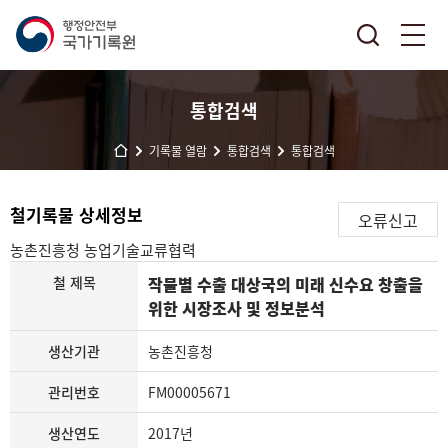
통합검색
기록물 열람
통합검색
통합검색
철기록물 상세정보
오류신고
농촌진흥청
농업기술교류협력
철 제목
작물별 수출 대상국의 미래 신수요 창출을
위한 시장조사 및 정보분석
생산기관
농촌진흥청
관리번호
FM00005671
생산연도
2017년