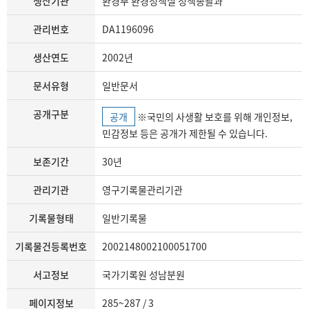
생산기관
환경부 환경정책실 정책총괄과
관리번호
DA1196096
생산연도
2002년
문서유형
일반문서
공개구분
공개
※국민의 사생활 보호를 위해 개인정보,
민감정보 등은 공개가 제한될 수 있습니다.
보존기간
30년
관리기관
영구기록물관리기관
기록물형태
일반기록물
기록물건등록번호
2002148002100051700
서고정보
국가기록원 성남분원
페이지정보
285~287 / 3