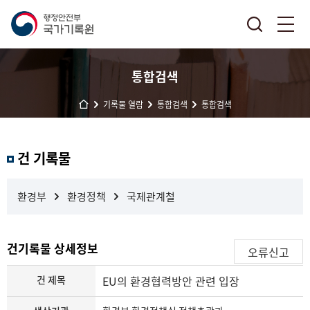
통합검색
기록물 열람
통합검색
통합검색
결
건 기록물
과
내
검
환경부
환경정책
국제관계철
색
건기록물 상세정보
오류신고
건 제목
EU의 환경협력방안 관련 입장