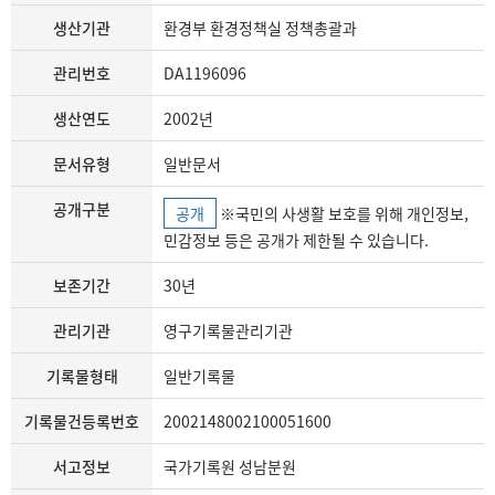
생산기관
환경부 환경정책실 정책총괄과
관리번호
DA1196096
생산연도
2002년
문서유형
일반문서
공개구분
공개
※국민의 사생활 보호를 위해 개인정보,
민감정보 등은 공개가 제한될 수 있습니다.
보존기간
30년
관리기관
영구기록물관리기관
기록물형태
일반기록물
기록물건등록번호
2002148002100051600
서고정보
국가기록원 성남분원