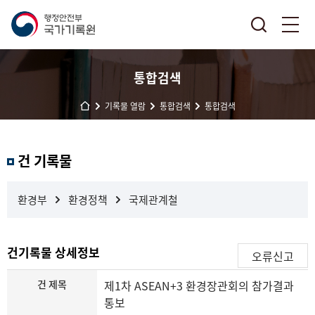
통합검색
기록물 열람
통합검색
통합검색
결
건 기록물
과
내
검
환경부
환경정책
국제관계철
색
건기록물 상세정보
오류신고
건 제목
제1차 ASEAN+3 환경장관회의 참가결과
통보