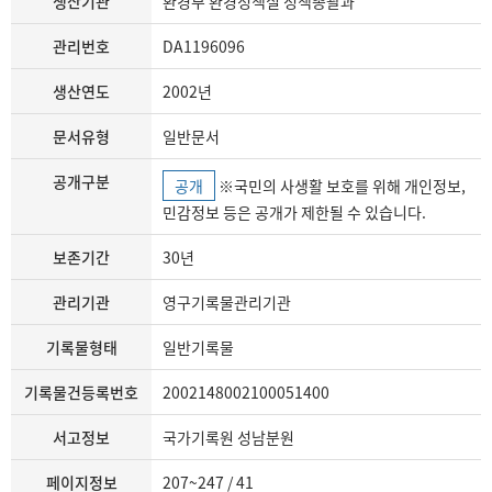
생산기관
환경부 환경정책실 정책총괄과
관리번호
DA1196096
생산연도
2002년
문서유형
일반문서
공개구분
공개
※국민의 사생활 보호를 위해 개인정보,
민감정보 등은 공개가 제한될 수 있습니다.
보존기간
30년
관리기관
영구기록물관리기관
기록물형태
일반기록물
기록물건등록번호
2002148002100051400
서고정보
국가기록원 성남분원
페이지정보
207~247 / 41