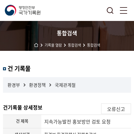
통합검색
기록물 열람
통합검색
통합검색
결
건 기록물
과
내
검
환경부
환경정책
국제관계철
색
건기록물 상세정보
오류신고
건 제목
지속가능발전 홍보방안 검토 요청