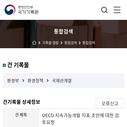
통합검색
기록물 열람
통합검색
통합검색
결
건 기록물
과
내
검
환경부
환경정책
국제관계철
색
건기록물 상세정보
오류신고
건 제목
OECD 지속가능개발 지표 초안에 대한 검
토요청