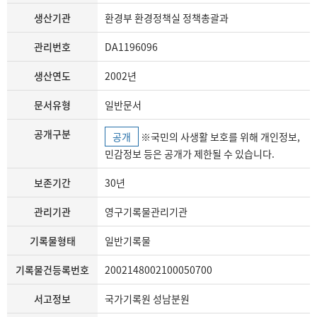
생산기관
환경부 환경정책실 정책총괄과
관리번호
DA1196096
생산연도
2002년
문서유형
일반문서
공개구분
공개
※국민의 사생활 보호를 위해 개인정보,
민감정보 등은 공개가 제한될 수 있습니다.
보존기간
30년
관리기관
영구기록물관리기관
기록물형태
일반기록물
기록물건등록번호
2002148002100050700
서고정보
국가기록원 성남분원