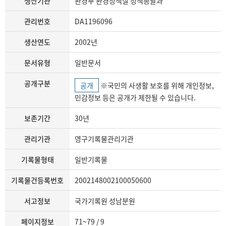
생산기관
환경부 환경정책실 정책총괄과
관리번호
DA1196096
생산연도
2002년
문서유형
일반문서
공개구분
공개
※국민의 사생활 보호를 위해 개인정보,
민감정보 등은 공개가 제한될 수 있습니다.
보존기간
30년
관리기관
영구기록물관리기관
기록물형태
일반기록물
기록물건등록번호
2002148002100050600
서고정보
국가기록원 성남분원
페이지정보
71~79 / 9