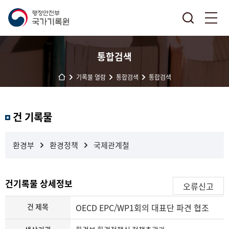
통합검색
기록물 열람
통합검색
통합검색
결
건 기록물
과
내
검
환경부
환경정책
국제관계철
색
건기록물 상세정보
오류신고
건 제목
OECD EPC/WP1회의 대표단 파견 협조