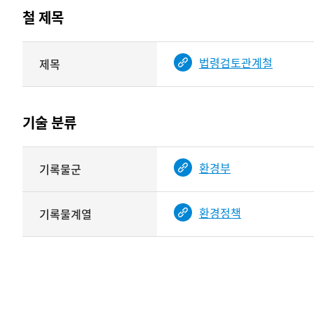
테이블
철 제목
정보에
따라
해당
법령검토관계철
제목
기여자
기록물
타입과
건의
이름이
철
제공됨
제목를
기술 분류
<
보여주는
표
기술
환경부
기록물군
분류
관련
정보를
환경정책
기록물계열
보여주는
표