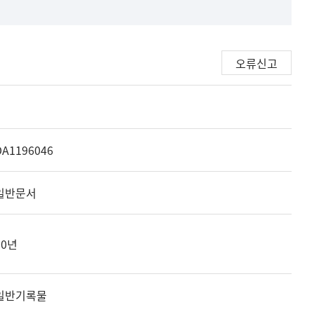
오류신고
DA1196046
일반문서
30년
일반기록물