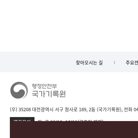
찾아오시는 길
주요전
(우) 35208 대전광역시 서구 청사로 189, 2동 (국가기록원), 전화 042-
열람문의
월~금 09:00~18:00(공휴일 제외)
서울 02-720-2721
성남 031-750-2001,2005
대전 042-481-173