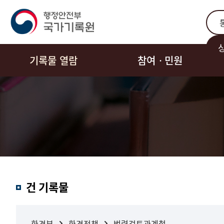
통합
기록물 열람
참여ㆍ민원
결과내
건 기록물
검색
환경부
환경정책
법령검토관계철