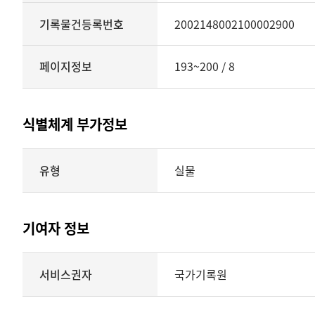
기록물건등록번호
2002148002100002900
페이지정보
193~200 / 8
식별체계 부가정보
식별체계
유형
실물
부가정보의
유형
실물
표현형태
기여자 정보
시각
정보를
식별체계
서비스권자
국가기록원
제공
기여자
정보를
제공하는