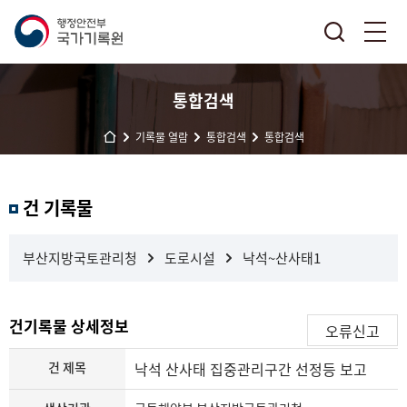
통합검색
기록물 열람
통합검색
통합검색
결
건 기록물
과
내
검
부산지방국토관리청
도로시설
낙석~산사태1
색
건기록물 상세정보
오류신고
건 제목
낙석 산사태 집중관리구간 선정등 보고