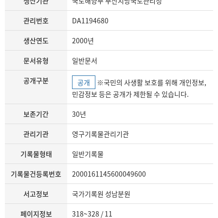
생산기관
국토해양부 부산지방국토관리청
관리번호
DA1194680
생산연도
2000년
문서유형
일반문서
공개구분
공개
※국민의 사생활 보호를 위해 개인정보,
민감정보 등은 공개가 제한될 수 있습니다.
보존기간
30년
관리기관
영구기록물관리기관
기록물형태
일반기록물
기록물건등록번호
2000161145600049600
서고정보
국가기록원 성남분원
페이지정보
318~328 / 11