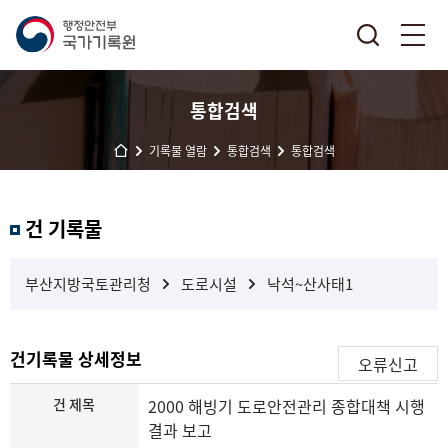
통합검색
기록물 열람
통합검색
통합검색
결
건 기록물
과
내
검
부산지방국토관리청
도로시설
낙석~산사태1
색
건기록물 상세정보
오류신고
건 제목
2000 해빙기 도로안전관리 종합대책 시행
결과 보고