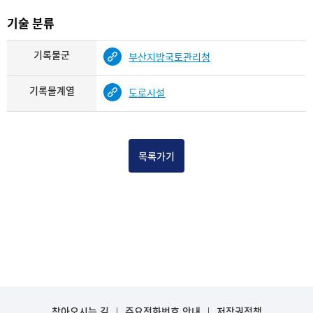
기술 분류
기록물군
부산지방국토관리청
기록물계열
도로시설
목록가기
찾아오시는 길
주요전화번호 안내
저작권정책