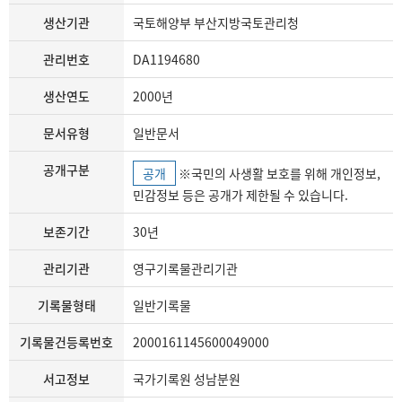
생산기관
국토해양부 부산지방국토관리청
관리번호
DA1194680
생산연도
2000년
문서유형
일반문서
공개구분
공개
※국민의 사생활 보호를 위해 개인정보,
민감정보 등은 공개가 제한될 수 있습니다.
보존기간
30년
관리기관
영구기록물관리기관
기록물형태
일반기록물
기록물건등록번호
2000161145600049000
서고정보
국가기록원 성남분원