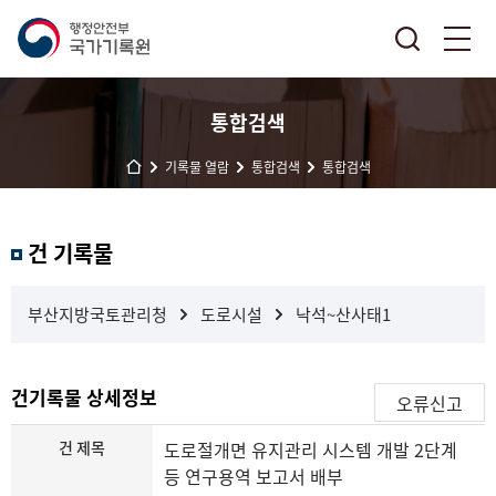
통합검색
기록물 열람
통합검색
통합검색
결
건 기록물
과
내
검
부산지방국토관리청
도로시설
낙석~산사태1
색
건기록물 상세정보
오류신고
건 제목
도로절개면 유지관리 시스템 개발 2단계
등 연구용역 보고서 배부