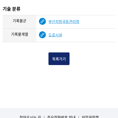
기술 분류
기록물군
부산지방국토관리청
기록물계열
도로시설
목록가기
찾아오시는 길
주요전화번호 안내
저작권정책