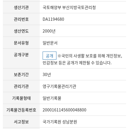
생산기관
국토해양부 부산지방국토관리청
관리번호
DA1194680
생산연도
2000년
문서유형
일반문서
공개구분
공개
※국민의 사생활 보호를 위해 개인정보,
민감정보 등은 공개가 제한될 수 있습니다.
보존기간
30년
관리기관
영구기록물관리기관
기록물형태
일반기록물
기록물건등록번호
2000161145600048800
서고정보
국가기록원 성남분원