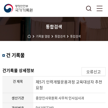
통합검색
기록물 열람
통합검색
통합검색
결
건 기록물
과
내
검
건기록물 상세정보
오류신고
색
건 제목
제5기 인력개발운용과정 교육대상자 추천
요청
생산기관
중앙인사위원회 사무처 인사심사과
관리번호
DA1057240