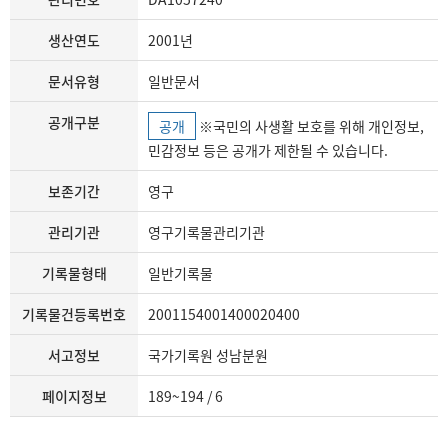
생산연도
2001년
문서유형
일반문서
공개구분
공개
※국민의 사생활 보호를 위해 개인정보,
민감정보 등은 공개가 제한될 수 있습니다.
보존기간
영구
관리기관
영구기록물관리기관
기록물형태
일반기록물
기록물건등록번호
2001154001400020400
서고정보
국가기록원 성남분원
페이지정보
189~194 / 6