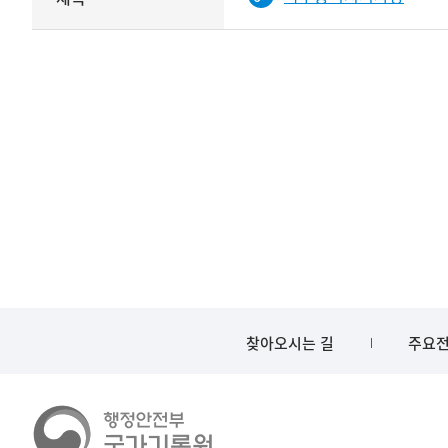
기록물
타입과
건의
이름이
철
제공됨
제목를
<
보여주는
표
찾아오시는 길
주요전