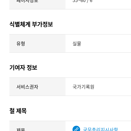
페이지정보
55~60 / 6
식별체계 부가정보
식별체계
유형
실물
부가정보의
유형
실물
표현형태
기여자 정보
시각
정보를
식별체계
서비스권자
국가기록원
제공
기여자
정보를
제공하는
테이블
철 제목
정보에
따라
해당
국무총리지시사항
제목
기여자