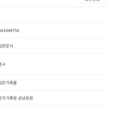
DA1044754
일반문서
영구
일반기록물
국가기록원 성남분원