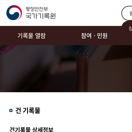
통합
기록물 열람
참여ㆍ민원
결과내
건 기록물
검색
건기록물 상세정보