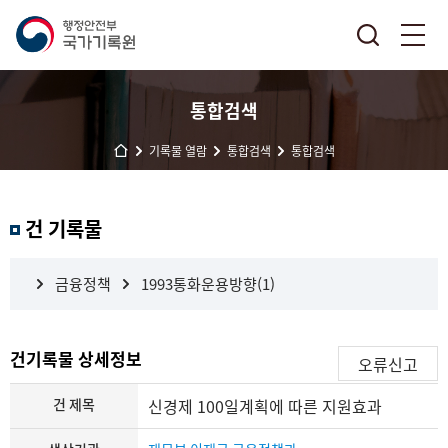
통합검색
기록물 열람
통합검색
통합검색
결
건 기록물
과
내
검
금융정책
1993통화운용방향(1)
색
건기록물 상세정보
오류신고
건 제목
신경제 100일계획에 따른 지원효과