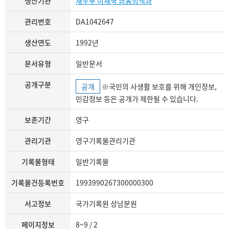
생산기관
재무부 이재국 금융정책과
관리번호
DA1042647
생산연도
1992년
문서유형
일반문서
공개구분
공개
※국민의 사생활 보호를 위해 개인정보,
민감정보 등은 공개가 제한될 수 있습니다.
보존기간
영구
관리기관
영구기록물관리기관
기록물형태
일반기록물
기록물건등록번호
1993990267300000300
서고정보
국가기록원 성남분원
페이지정보
8~9 / 2