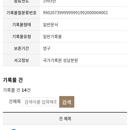
종료연도
1993년
기록물철분류번호
9902673999999991992000004001
기록물형태
일반문서
기록물유형
일반기록물
보존기간
영구
서고정보
국가기록원 성남분원
기록물 건
기록물 건
14
건
건제목
기
건 제목
록
물