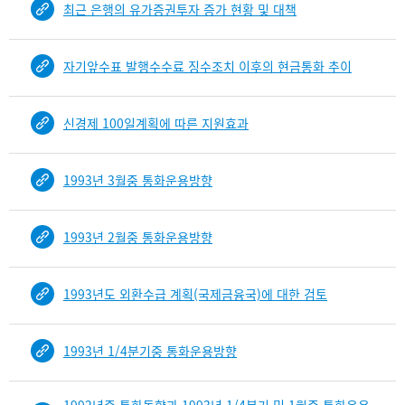
최근 은행의 유가증권투자 증가 현황 및 대책
건
목
록
자기앞수표 발행수수료 징수조치 이후의 현금통화 추이
-
건-
열
신경제 100일계획에 따른 지원효과
번
호,
건
1993년 3월중 통화운용방향
제
목
을
1993년 2월중 통화운용방향
보
여
주
1993년도 외환수급 계획(국제금융국)에 대한 검토
는
표
1993년 1/4분기중 통화운용방향
입
니
다.