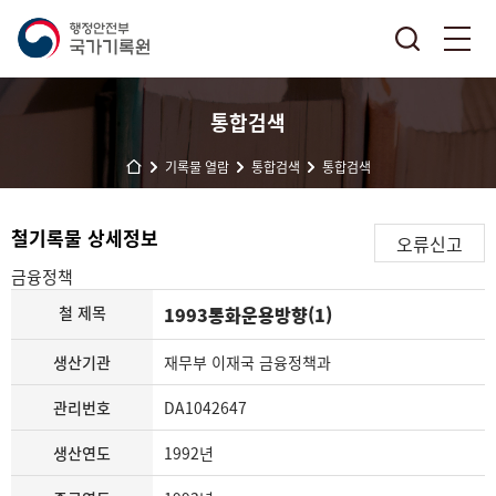
통합검색
기록물 열람
통합검색
통합검색
철기록물 상세정보
오류신고
금융정책
철 제목
1993통화운용방향(1)
생산기관
재무부 이재국 금융정책과
관리번호
DA1042647
생산연도
1992년