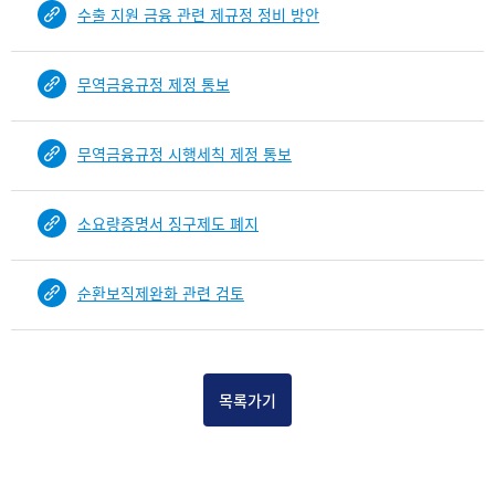
b
수출 지원 금융 관련 제규정 정비 방안
i
n
d
무역금융규정 제정 통보
D
e
무역금융규정 시행세칙 제정 통보
t
a
i
소요량증명서 징구제도 폐지
l
부
분
순환보직제완화 관련 검토
공
개
도
이
제
목록가기
보
임