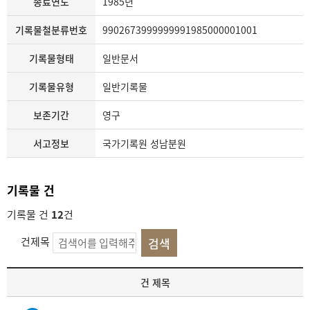
종료연도
1985년
기록물철분류번호
9902673999999991985000001001
기록물형태
일반문서
기록물유형
일반기록물
보존기간
영구
서고정보
국가기록원 성남분원
기록물 건
기록물 건
12
건
건제목
기
건 제목
록
물