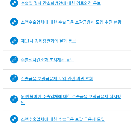
수출입 절차 간소화방안에 대한 검토의견 통보
건
목
록
소액수출업체에 대한 수출금융 포괄금융제 도입 추진 현황
-
건-
열
제11차 경제장관회의 결과 통보
번
호,
건
수출절차간소화 조치계획 통보
제
목
을
수출금융 포괄금융제 도입 관련 의견 조회
보
여
50만불미만 수출업체에 대한 수출금융 포괄금융제 실시방
주
안
는
표
입
소액수출업체에 대한 수출금융 포괄 금융제 도입
니
다.