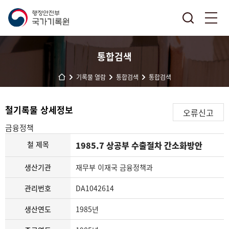
통합검색
기록물 열람
통합검색
통합검색
철기록물 상세정보
오류신고
금융정책
철 제목
1985.7 상공부 수출절차 간소화방안
생산기관
재무부 이재국 금융정책과
관리번호
DA1042614
생산연도
1985년