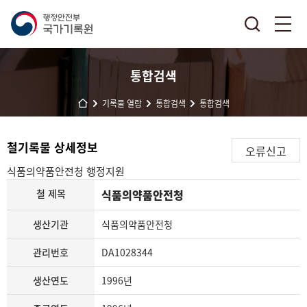
통합검색
기록물 열람
통합검색
통합검색
철기록물 상세정보
오류신고
식품의약품안전청
행정지원
철 제목
식품의약품안전청
생산기관
식품의약품안전청
관리번호
DA1028344
생산연도
1996년