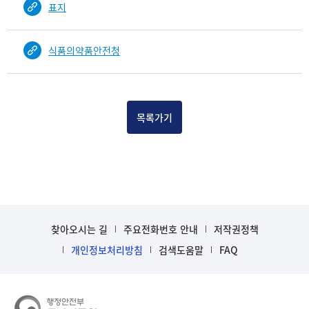
표지
건
목
록
식품의약품안전청
-
건-
열
번
호,
목록가기
건
제
목
을
보
여
주
찾아오시는 길
주요전화번호 안내
저작권정책
는
개인정보처리방침
검색도움말
FAQ
표
입
니
다.