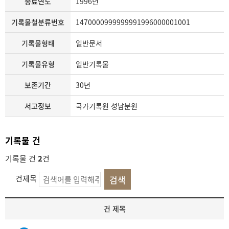
종료연도
1996년
기록물철분류번호
1470000999999991996000001001
기록물형태
일반문서
기록물유형
일반기록물
보존기간
30년
서고정보
국가기록원 성남분원
기록물 건
기록물 건
2
건
건제목
기
건 제목
록
물