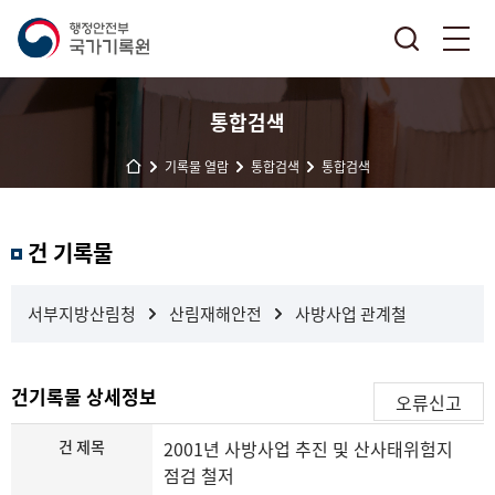
통합검색
기록물 열람
통합검색
통합검색
결
건 기록물
과
내
검
서부지방산림청
산림재해안전
사방사업 관계철
색
건기록물 상세정보
오류신고
건 제목
2001년 사방사업 추진 및 산사태위험지
점검 철저