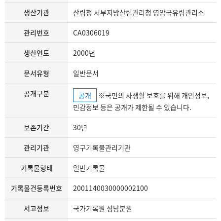
생산기관
산림청 서부지방산림관리청 영암국유림관리소
관리번호
CA0306019
생산연도
2000년
문서유형
일반문서
공개구분
공개
※국민의 사생활 보호를 위해 개인정보,
민감정보 등은 공개가 제한될 수 있습니다.
보존기간
30년
관리기관
영구기록물관리기관
기록물형태
일반기록물
기록물건등록번호
2001140030000002100
서고정보
국가기록원 성남분원