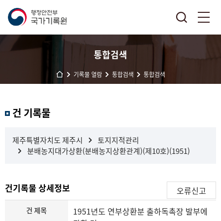
통합검색
기록물 열람
통합검색
통합검색
결
건 기록물
과
내
검
제주특별자치도 제주시
토지지적관리
색
분배농지대가상환(분배농지상환관계)(제10호)(1951)
건기록물 상세정보
오류신고
건 제목
1951년도 연부상환분 출하독촉장 발부에