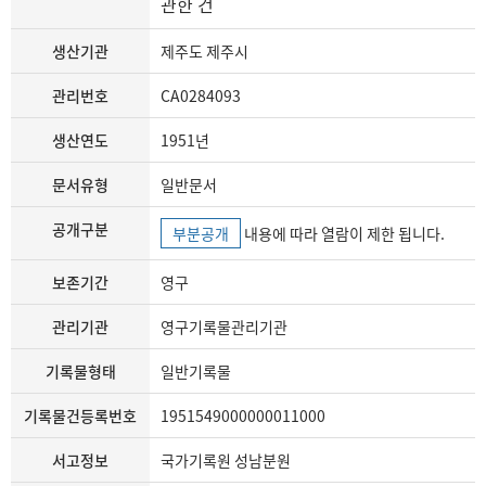
관한 건
생산기관
제주도 제주시
관리번호
CA0284093
생산연도
1951년
문서유형
일반문서
공개구분
부분공개
내용에 따라 열람이 제한 됩니다.
보존기간
영구
관리기관
영구기록물관리기관
기록물형태
일반기록물
기록물건등록번호
1951549000000011000
서고정보
국가기록원 성남분원