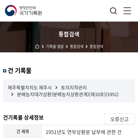
통합검색
기록물 열람
통합검색
통합검색
결
건 기록물
과
내
검
제주특별자치도 제주시
토지지적관리
색
분배농지대가상환(분배농지상환관계)(제10호)(1951)
건기록물 상세정보
오류신고
건 제목
1951년도 연부상환분 납부에 관한 건