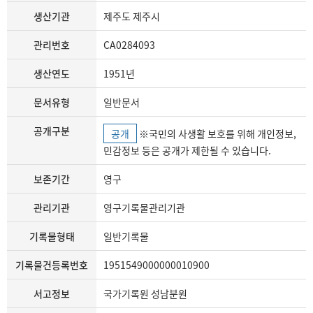
생산기관
제주도 제주시
관리번호
CA0284093
생산연도
1951년
문서유형
일반문서
공개구분
공개
※국민의 사생활 보호를 위해 개인정보,
민감정보 등은 공개가 제한될 수 있습니다.
보존기간
영구
관리기관
영구기록물관리기관
기록물형태
일반기록물
기록물건등록번호
1951549000000010900
서고정보
국가기록원 성남분원