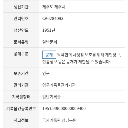
생산기관
제주도 제주시
관리번호
CA0284093
생산연도
1951년
문서유형
일반문서
공개구분
공개
※국민의 사생활 보호를 위해 개인정보,
민감정보 등은 공개가 제한될 수 있습니다.
보존기간
영구
관리기관
영구기록물관리기관
기록물형태
일반기록물
기록물건등록번호
1951549000000009400
서고정보
국가기록원 성남분원