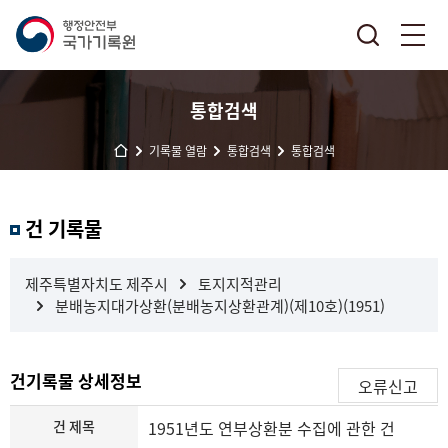
통합검색
기록물 열람
통합검색
통합검색
결
건 기록물
과
내
검
제주특별자치도 제주시
토지지적관리
색
분배농지대가상환(분배농지상환관계)(제10호)(1951)
건기록물 상세정보
오류신고
건 제목
1951년도 연부상환분 수집에 관한 건