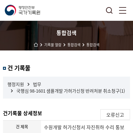
통합검색
기록물 열람
통합검색
통합검색
결
건 기록물
과
내
검
행정지원
법무
색
국행심 98-1601 샘플개발 가허가신청 반려처분 취소청구(1)
건기록물 상세정보
오류신고
건 제목
수원개발 허가신청서 자진취하 수리 통보