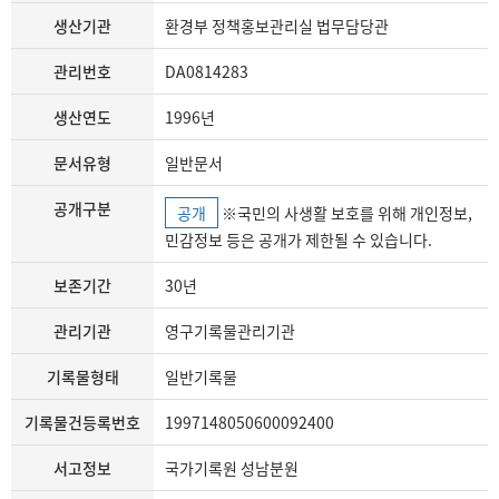
생산기관
환경부 정책홍보관리실 법무담당관
관리번호
DA0814283
생산연도
1996년
문서유형
일반문서
공개구분
공개
※국민의 사생활 보호를 위해 개인정보,
민감정보 등은 공개가 제한될 수 있습니다.
보존기간
30년
관리기관
영구기록물관리기관
기록물형태
일반기록물
기록물건등록번호
1997148050600092400
서고정보
국가기록원 성남분원