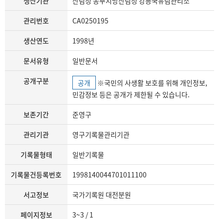
생산기관
산림청 동부지방산림청 강릉국유림관리소
관리번호
CA0250195
생산연도
1998년
문서유형
일반문서
공개구분
공개
※국민의 사생활 보호를 위해 개인정보,
민감정보 등은 공개가 제한될 수 있습니다.
보존기간
준영구
관리기관
영구기록물관리기관
기록물형태
일반기록물
기록물건등록번호
1998140044701011100
서고정보
국가기록원 대전분원
페이지정보
3~3 / 1