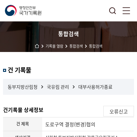
통합검색
기록물 열람
통합검색
통합검색
결
건 기록물
과
내
검
동부지방산림청
국유림 관리
대부사용허가종료
색
건기록물 상세정보
오류신고
건 제목
도로구역 결정(변경)협의