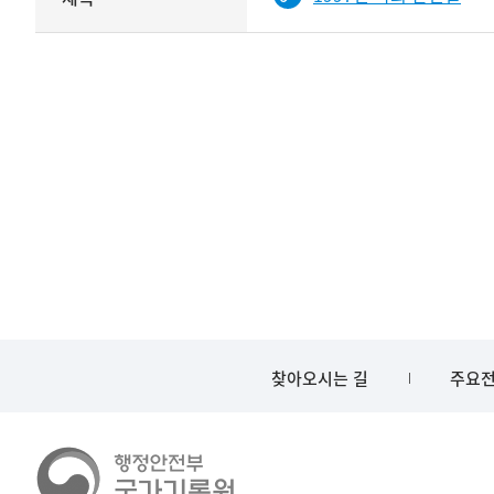
기록물
타입과
건의
이름이
철
제공됨
제목를
<
보여주는
표
찾아오시는 길
주요전