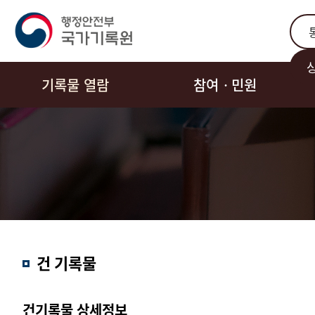
통합
기록물 열람
참여ㆍ민원
결과내
건 기록물
검색
건기록물 상세정보