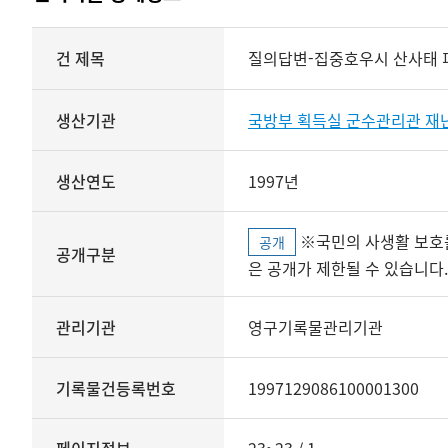
상세정보
건 제목
질의답변-집중호우시 산사태 
생산기관
국방부 획득실 군수관리관 
생산연도
1997년
※국민의 사생활 보호를 위해 개인정보, 민감정보 등
공개
공개구분
은 공개가 제한될 수 있습니다.
관리기관
영구기록물관리기관
기록물건등록번호
1997129086100001300