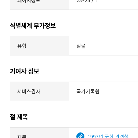
페이지정보
23~23 / 1
식별체계 부가정보
식별체계
유형
실물
부가정보의
유형
실물
표현형태
기여자 정보
시각
정보를
식별체계
서비스권자
국가기록원
제공
기여자
정보를
제공하는
테이블
철 제목
정보에
따라
해당
1997년 국회 관련철
제목
기여자