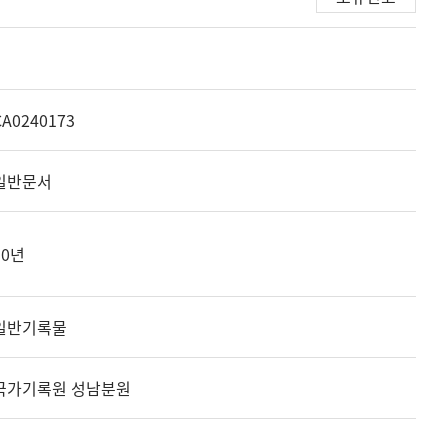
CA0240173
일반문서
10년
일반기록물
국가기록원 성남분원