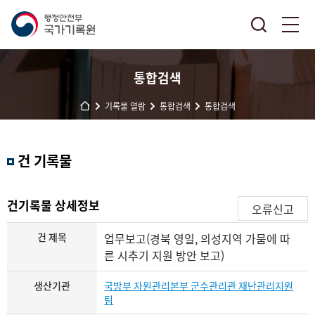
통합검색
기록물 열람
통합검색
통합검색
결
건 기록물
과
내
검
건기록물 상세정보
오류신고
색
건 제목
업무보고(경북 영일, 의성지역 가뭄에 따
른 시추기 지원 방안 보고)
생산기관
국방부 자원관리본부 군수관리관 재난관리지원
팀