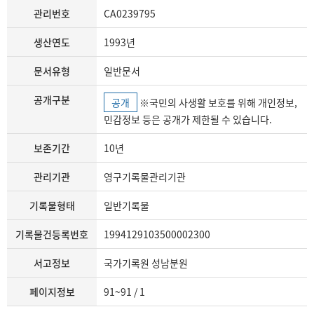
관리번호
CA0239795
생산연도
1993년
문서유형
일반문서
공개구분
공개
※국민의 사생활 보호를 위해 개인정보,
민감정보 등은 공개가 제한될 수 있습니다.
보존기간
10년
관리기관
영구기록물관리기관
기록물형태
일반기록물
기록물건등록번호
1994129103500002300
서고정보
국가기록원 성남분원
페이지정보
91~91 / 1