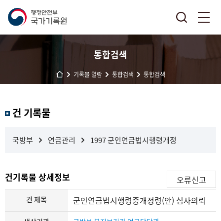
통합검색
기록물 열람
통합검색
통합검색
결
건 기록물
과
내
검
국방부
연금관리
1997 군인연금법시행령개정
색
건기록물 상세정보
오류신고
건 제목
군인연금법시행령중개정령(안) 심사의뢰