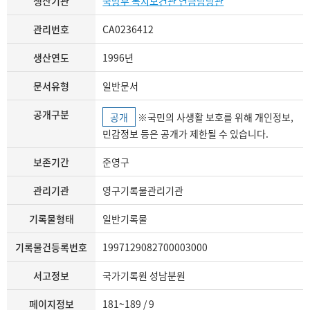
생산기관
국방부 복지보건관 연금담당관
관리번호
CA0236412
생산연도
1996년
문서유형
일반문서
공개구분
공개
※국민의 사생활 보호를 위해 개인정보,
민감정보 등은 공개가 제한될 수 있습니다.
보존기간
준영구
관리기관
영구기록물관리기관
기록물형태
일반기록물
기록물건등록번호
1997129082700003000
서고정보
국가기록원 성남분원
페이지정보
181~189 / 9