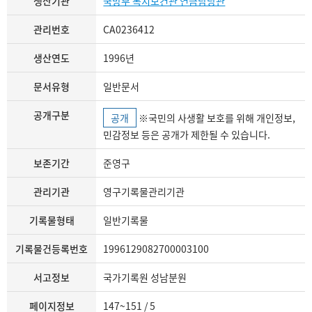
생산기관
국방부 복지보건관 연금담당관
관리번호
CA0236412
생산연도
1996년
문서유형
일반문서
공개구분
공개
※국민의 사생활 보호를 위해 개인정보,
민감정보 등은 공개가 제한될 수 있습니다.
보존기간
준영구
관리기관
영구기록물관리기관
기록물형태
일반기록물
기록물건등록번호
1996129082700003100
서고정보
국가기록원 성남분원
페이지정보
147~151 / 5