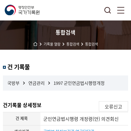
통합검색
기록물 열람
통합검색
통합검색
결
건 기록물
과
내
검
국방부
연금관리
1997 군인연금법시행령개정
색
건기록물 상세정보
오류신고
건 제목
군인연금법시행령 개정령(안) 의견회신