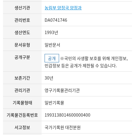
생산기관
농림부 양정국 양정과
관리번호
DA0741746
생산연도
1993년
문서유형
일반문서
공개구분
공개
※국민의 사생활 보호를 위해 개인정보,
민감정보 등은 공개가 제한될 수 있습니다.
보존기간
30년
관리기관
영구기록물관리기관
기록물형태
일반기록물
기록물건등록번호
1993138014600000400
서고정보
국가기록원 대전분원