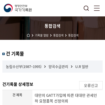
통합검색
기록물 열람
통합검색
통합검색
결
건 기록물
과
내
검
농림수산부(1987~1995)
양곡수급관리
U.R 일반
색
건기록물 상세정보
오류신고
건 제목
대만의 GATT가입에 따른 대대만 관세인
하 요청품목 선정의뢰